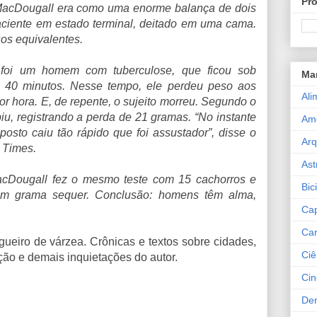
Pro
 MacDougall era como uma enorme balança de dois
paciente em estado terminal, deitado em uma cama.
sos equivalentes.
 foi um homem com tuberculose, que ficou sob
Ma
e 40 minutos. Nesse tempo, ele perdeu peso aos
Ali
 hora. E, de repente, o sujeito morreu. Segundo o
iu, registrando a perda de 21 gramas. “No instante
Am
osto caiu tão rápido que foi assustador”, disse o
Arq
 Times.
Ast
acDougall fez o mesmo teste com 15 cachorros e
Bic
um grama sequer. Conclusão: homens têm alma,
Cap
Car
ogueiro de várzea. Crônicas e textos sobre cidades,
Ciê
ão e demais inquietações do autor.
Ci
De