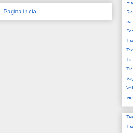
Re
Página inicial
Rio
Sa
So
Tea
Tec
Tra
Trá
Veg
Vel
Vio
Tea
Tea