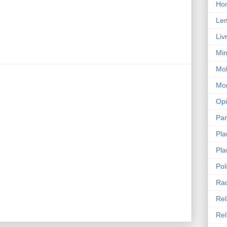
Ho
Le
Liv
Min
Mob
Mor
Opi
Pa
Pla
Pla
Pol
Ra
Rel
Rel