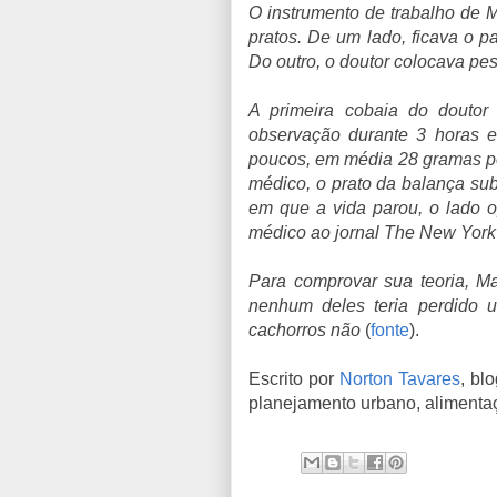
O instrumento de trabalho de
pratos. De um lado, ficava o 
Do outro, o doutor colocava pe
A primeira cobaia do doutor
observação durante 3 horas 
poucos, em média 28 gramas por
médico, o prato da balança sub
em que a vida parou, o lado op
médico ao jornal The New York
Para comprovar sua teoria, M
nenhum deles teria perdido 
cachorros não
(
fonte
).
Escrito por
Norton Tavares
, bl
planejamento urbano, alimentaç