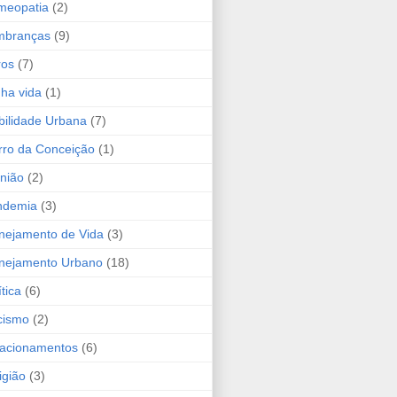
meopatia
(2)
mbranças
(9)
ros
(7)
ha vida
(1)
ilidade Urbana
(7)
ro da Conceição
(1)
nião
(2)
ndemia
(3)
nejamento de Vida
(3)
nejamento Urbano
(18)
ítica
(6)
cismo
(2)
acionamentos
(6)
igião
(3)