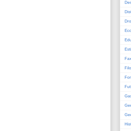
Des
Dis
Dr
Ec
Ed
Est
Fax
Fil
Fo
Fut
Ga
Gen
Geo
His