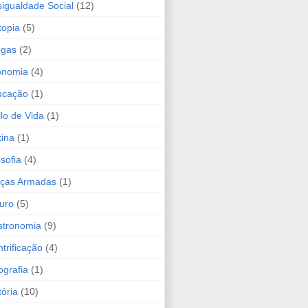
igualdade Social
(12)
topia
(5)
ogas
(2)
onomia
(4)
ucação
(1)
ilo de Vida
(1)
ina
(1)
osofia
(4)
rças Armadas
(1)
uro
(5)
stronomia
(9)
trificação
(4)
grafia
(1)
tória
(10)