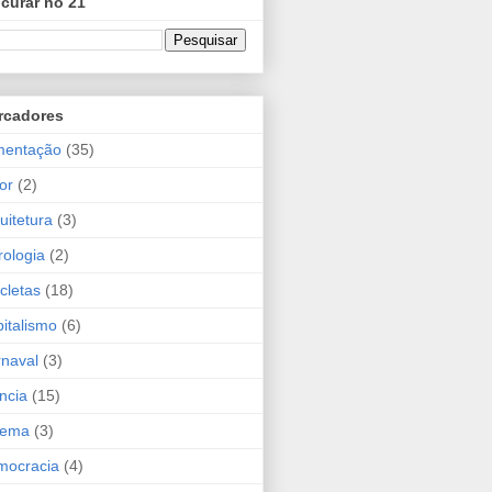
curar no 21
rcadores
mentação
(35)
or
(2)
uitetura
(3)
rologia
(2)
icletas
(18)
italismo
(6)
naval
(3)
ncia
(15)
nema
(3)
mocracia
(4)