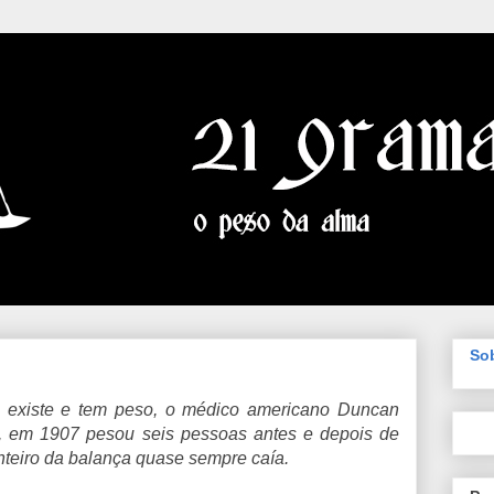
So
a existe e tem peso, o médico americano Duncan
, em 1907 pesou seis pessoas antes e depois de
nteiro da balança quase sempre caía.