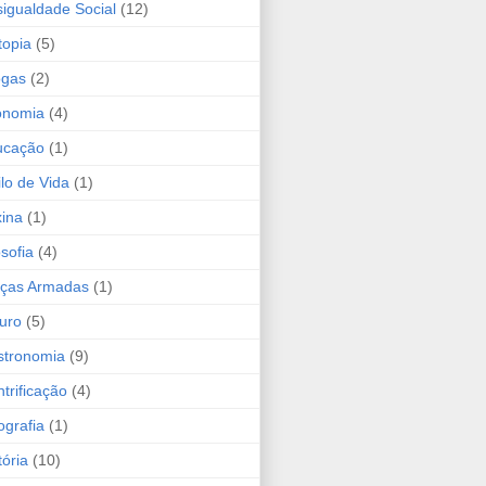
igualdade Social
(12)
topia
(5)
ogas
(2)
onomia
(4)
ucação
(1)
ilo de Vida
(1)
ina
(1)
osofia
(4)
rças Armadas
(1)
uro
(5)
stronomia
(9)
trificação
(4)
grafia
(1)
tória
(10)