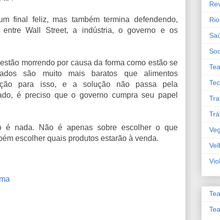
Re
 um final feliz, mas também termina defendendo,
Rio
 entre Wall Street, a indústria, o governo e os
Sa
So
 estão morrendo por causa da forma como estão se
Tea
ssados são muito mais baratos que alimentos
Tec
ção para isso, e a solução não passa pela
ado, é preciso que o governo cumpra seu papel
Tra
Trá
o é nada. Não é apenas sobre escolher o que
Veg
bém escolher quais produtos estarão à venda.
Vel
Vio
ema
Tea
Tea