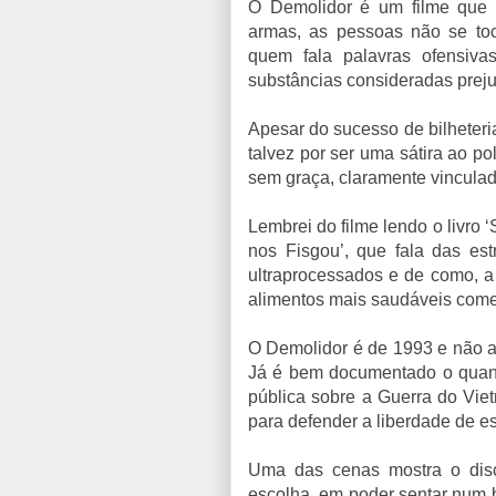
O Demolidor é um filme que 
armas, as pessoas não se to
quem fala palavras ofensiv
substâncias consideradas prejud
Apesar do sucesso de bilheteri
talvez por ser uma sátira ao p
sem graça, claramente vinculad
Lembrei do filme lendo o livro 
nos Fisgou’, que fala das est
ultraprocessados e de como, a 
alimentos mais saudáveis come
O Demolidor é de 1993 e não ac
Já é bem documentado o quant
pública sobre a Guerra do Vie
para defender a liberdade de e
Uma das cenas mostra o discu
escolha, em poder sentar num b