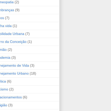
meopatia
(2)
mbranças
(9)
ros
(7)
ha vida
(1)
ilidade Urbana
(7)
ro da Conceição
(1)
nião
(2)
ndemia
(3)
nejamento de Vida
(3)
nejamento Urbano
(18)
ítica
(6)
cismo
(2)
acionamentos
(6)
igião
(3)