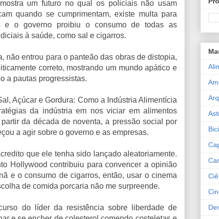
Pro
mostra um futuro no qual os policiais não usam
cam quando se cumprimentam, existe multa para
as e o governo proibiu o consumo de todas as
iciais à saúde, como sal e cigarros.
Ma
a, não entrou para o panteão das obras de distopia,
Ali
oliticamente correto, mostrando um mundo apático e
o a pautas progressistas.
Am
Arq
‘Sal, Açúcar e Gordura: Como a Indústria Alimentícia
ratégias da indústria em nos viciar em alimentos
Ast
partir da década de noventa, a pressão social por
Bic
çou a agir sobre o governo e as empresas.
Cap
redito que ele tenha sido lançado aleatoriamente.
Car
o Hollywood contribuiu para convencer a opinião
tnã e o consumo de cigarros, então, usar o cinema
Ciê
scolha de comida porcaria não me surpreende.
Ci
De
rso do líder da resistência sobre liberdade de
ar e se encher de colesterol comendo costeletas e