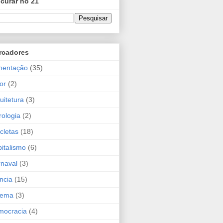
curar no 21
rcadores
mentação
(35)
or
(2)
uitetura
(3)
rologia
(2)
icletas
(18)
italismo
(6)
naval
(3)
ncia
(15)
nema
(3)
mocracia
(4)