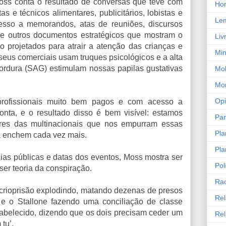
oss conta o resultado de conversas que teve com
Ho
tas e técnicos alimentares, publicitários, lobistas e
Le
cesso a memorandos, atas de reuniões, discursos
as e outros documentos estratégicos que mostram o
Liv
o projetados para atrair a atenção das crianças e
Min
 seus comerciais usam truques psicológicos e a alta
ordura (SAG) estimulam nossas papilas gustativas
Mob
Mor
Opi
profissionais muito bem pagos e com acesso a
onta, e o resultado disso é bem visível: estamos
Pa
res das multinacionais que nos empurram essas
Pla
da enchem cada vez mais.
Pla
ias públicas e datas dos eventos, Moss mostra ser
Pol
ser teoria da conspiração.
Ra
rioprisão explodindo, matando dezenas de presos
Rel
e o Stallone fazendo uma conciliação de classe
tabelecido, dizendo que os dois precisam ceder um
Rel
tu’.