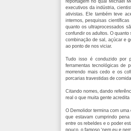
reportagem no qual Michael M
executivos da indústria, cientis
ativistas. Ele também teve a
internos, pesquisas científic
quanto os ultraprocessados sã
confundir os adultos. O quanto
combinação de sal, açúcar e g
ao ponto de nos viciar.
Tudo isso é conduzido por 
ferramentas tecnológicas de p
morrendo mais cedo e os cof
porcarias travestidas de comi
Citando nomes, dando referênc
real o que muita gente acredita 
O Demolidor termina com uma c
que estavam cumprindo pena 
entre os rebeldes e o poder es
pouco, o famoso ‘nem eu e nem 