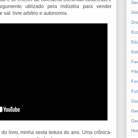
Des
argumento utilizado pela indústria para vender
Dis
sal: livre arbítrio e autonomia.
Dr
Ec
Ed
Est
Fax
Fil
Fo
Fut
Ga
Gen
Geo
His
do livro, minha sexta leitura do ano. Uma crônica-