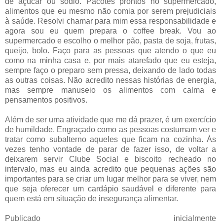
de açúcar ou sódio. Pacotes prontos no supermercado,
alimentos que eu mesmo não comia por serem prejudiciais
à saúde. Resolvi chamar para mim essa responsabilidade e
agora sou eu quem prepara o coffee break. Vou ao
supermercado e escolho o melhor pão, pasta de soja, frutas,
queijo, bolo. Faço para as pessoas que atendo o que eu
como na minha casa e, por mais atarefado que eu esteja,
sempre faço o preparo sem pressa, deixando de lado todas
as outras coisas. Não acredito nessas histórias de energia,
mas sempre manuseio os alimentos com calma e
pensamentos positivos.
Além de ser uma atividade que me dá prazer, é um exercício
de humildade. Engraçado como as pessoas costumam ver e
tratar como subalterno aqueles que ficam na cozinha. Às
vezes tenho vontade de parar de fazer isso, de voltar a
deixarem servir Clube Social e biscoito recheado no
intervalo, mas eu ainda acredito que pequenas ações são
importantes para se criar um lugar melhor para se viver, nem
que seja oferecer um cardápio saudável e diferente para
quem está em situação de insegurança alimentar.
Publicado inicialmente