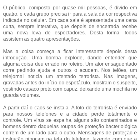
O público, composto por quase mil pessoas, é divido em
quatro, e cada grupo precisa ir para a sala da cor respectiva
indicada no celular. Em cada sala é apresentada uma cena
curta, sempre interativa, que depois de encerrada recebe
uma nova leva de espectadores. Desta forma, todos
assistem as quatro apresentações.
Mas a coisa começa a ficar interessante depois desta
introdução. Uma bomba explode, dando entender que
alguma coisa deu errado no roteiro. Um ator ensaguentado
corre pedindo ajuda e outros o acudem. Nos telões, um
telejornal noticia um atentado terrorista. Nas imagens,
gravadas antes do início do espetáculo, mostram o suspeito,
vestindo casaco preto com capuz, deixando uma mochila no
guarda volumes.
A partir daí o caos se instala. A foto do terrorista é enviado
para nossos telefones e a cidade perde totalmente o
controle. Um vírus se espalha, alguns são contaminados e
homens dentro daquelas roupas de proteção bacteriológica
correm de um lado para o outro. Mensagens de proteção e
instrução pipocam na tela do telefone, fazendo com que a