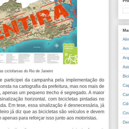
Pro
Ma
Ali
Am
Arq
Ast
s ciclofarsas do Rio de Janeiro
Bic
 e participei da campanha pela implementação do
Cap
consta na cartografia da prefeitura, mas nos mais de
s, apenas um pequeno trecho é segregado. A maior
Car
inalização horizontal, com bicicletas pintadas no
Ciê
da. Em tese, essa sinalização é desnecessária, já
leiro já diz que as bicicletas são veículos e devem
Ci
m apenas para reforçar isso junto aos motoristas.
De