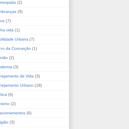
meopatia
(2)
mbranças
(9)
ros
(7)
ha vida
(1)
ilidade Urbana
(7)
ro da Conceição
(1)
nião
(2)
ndemia
(3)
nejamento de Vida
(3)
nejamento Urbano
(18)
ítica
(6)
cismo
(2)
acionamentos
(6)
igião
(3)