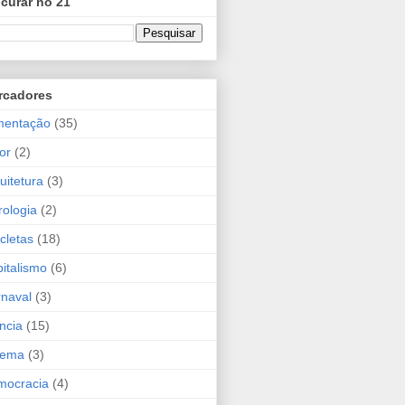
curar no 21
rcadores
mentação
(35)
or
(2)
uitetura
(3)
rologia
(2)
icletas
(18)
italismo
(6)
naval
(3)
ncia
(15)
nema
(3)
mocracia
(4)