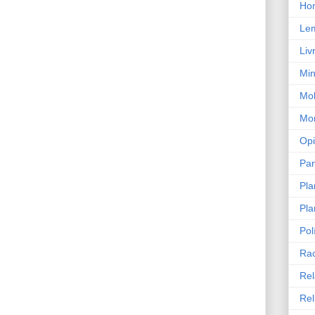
Ho
Le
Liv
Min
Mob
Mor
Opi
Pa
Pla
Pla
Pol
Ra
Rel
Rel