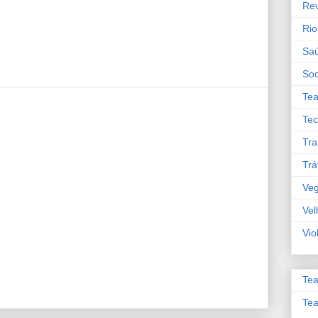
Re
Rio
Sa
So
Tea
Tec
Tra
Trá
Veg
Vel
Vio
Tea
Tea