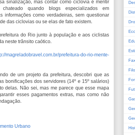
a sinalização, mas contar como ciclovia é mentir
Des
 chateado quando blogs especializados em
Dis
as informações como verdadeiras, sem questionar
das ciclovias ou se elas de fato existem.
Dr
Ec
efeitura do Rio junto à população e aos ciclistas
Ed
a neste trânsito caótico.
Est
tp://magreladobravel.com.br/prefeitura-do-rio-mente-
Fax
Fil
pando de um projeto da prefeitura, descobri que as
Fo
s bonificações dos servidores (14º e 15º salários)
nto delas. Não sei, mas me parece que esse mapa
Fut
garantir esses pagamentos extras, mas como não
Ga
indagação.
Gen
Geo
amento Urbano
His