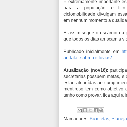
É extremamente importante ess
para a população, e fico
ciclomobilidade divulgam ess
em nenhum momento a qualidade 
E assim segue o escárnio da pr
que todos os dias arriscam a vid
Publicado inicialmente em
ht
ao-falar-sobre-ciclovias/
Atualização (nov16)
: partici
secretarias possuem metas, e a
estão atribuídas ao cumprime
mentiroso tem como objetivo 
tenho como provar, fica aqui a 
Marcadores:
Bicicletas
,
Planej