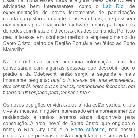
Estão na moda esses 'Labs' e alguns deles desenvolvem
atividades bem interessantes, como o
Lab Rio
, de
experimentação de novas ferramentas de participação
cidadã na gestão da cidade, e os Fab Labs, que possuem
maquinários para criação de hardware, ambos participantes
de redes com filiais em diversas cidades do mundo. Por isso
meu interesse em conhecer melhor o empreendimento do
Santo Cristo, bairro da Região Portuária periférico ao Porto
Maravilha.
Na internet não achei nenhuma informação, mas foi
conversando com algumas pessoas que descobrir que o
prédio é da Odebrecht, então surgiu a segunda e mais
importante pergunta:
qual o interesse de uma empreiteira,
que constrói, entre outras coisas, condomínios fechados, em
financiar um espaço para pensar a rua?
Os novos espigões envidraçados ainda estão vazios, o Ibis
vive às moscas, ninguém interessado em empreendimentos
residenciais e muitos terrenos ainda disponíveis para
construção. A área 'nova' do Santo Cristo, que engloba o
hotel, o Rua City Lab e o
Porto Atlântico
, não possui
circulação de pessoas e está completamente sem vida. O